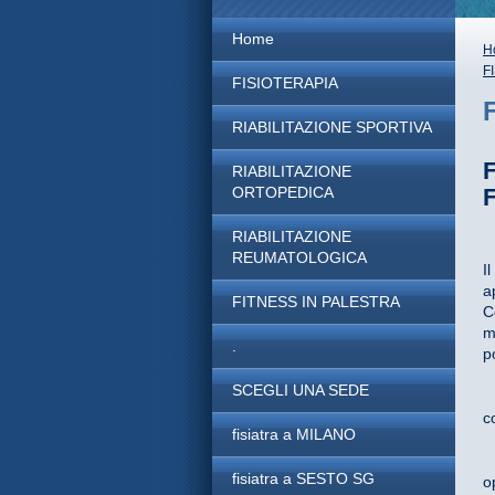
Home
H
F
FISIOTERAPIA
RIABILITAZIONE SPORTIVA
RIABILITAZIONE
ORTOPEDICA
RIABILITAZIONE
REUMATOLOGICA
I
a
FITNESS IN PALESTRA
C
m
.
p
SCEGLI UNA SEDE
c
fisiatra a MILANO
fisiatra a SESTO SG
o