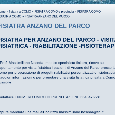
ome
»
fisiatra a COMO
»
FISIATRA COMO e provincia
»
FISIATRA COMO
ISIATRIA COMO
» FISIATRA ANZANO DEL PARCO
FISIATRA ANZANO DEL PARCO
FISIATRA PER ANZANO DEL PARCO - VISIT
FISIATRICA - RIABILITAZIONE -FISIOTERAP
l Prof. Massimiliano Noseda, medico specialista fisiatra, riceve su
ppuntamento per visita fisiatrica i pazienti di Anzano del Parco presso l
omo per preparazione di progetti riabilitativi personalizzati e fisioterapi
aggiori informazioni o per prenotare una visita fisiatrica privata a Com
ossibile
ontattare il NUMERO UNICO DI PRENOTAZIONE 3345476581
ppure mandare una mail all'indirizzo massimiliano.noseda@tin.it