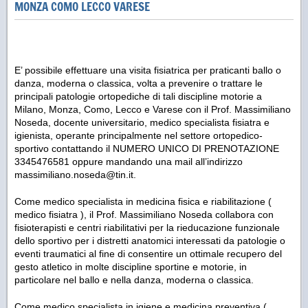
MONZA COMO LECCO VARESE
E’ possibile effettuare una visita fisiatrica per praticanti ballo o
danza, moderna o classica, volta a prevenire o trattare le
principali patologie ortopediche di tali discipline motorie a
Milano, Monza, Como, Lecco e Varese con il Prof. Massimiliano
Noseda, docente universitario, medico specialista fisiatra e
igienista, operante principalmente nel settore ortopedico-
sportivo contattando il NUMERO UNICO DI PRENOTAZIONE
3345476581 oppure mandando una mail all’indirizzo
massimiliano.noseda@tin.it.
Come medico specialista in medicina fisica e riabilitazione (
medico fisiatra ), il Prof. Massimiliano Noseda collabora con
fisioterapisti e centri riabilitativi per la rieducazione funzionale
dello sportivo per i distretti anatomici interessati da patologie o
eventi traumatici al fine di consentire un ottimale recupero del
gesto atletico in molte discipline sportine e motorie, in
particolare nel ballo e nella danza, moderna o classica.
Come medico specialista in igiene e medicina preventiva (