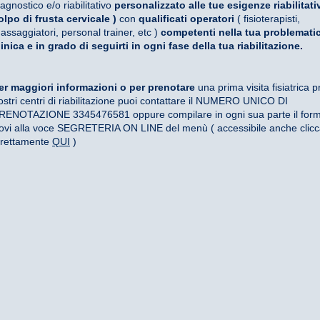
iagnostico e/o riabilitativo
personalizzato alle tue esigenze riabilitati
olpo di frusta cervicale )
con
qualificati operatori
( fisioterapisti,
assaggiatori, personal trainer, etc )
competenti nella tua problemati
linica e in grado di seguirti in ogni fase della tua riabilitazione.
er maggiori informazioni o per prenotare
una prima visita fisiatrica p
ostri centri di riabilitazione puoi contattare il NUMERO UNICO DI
RENOTAZIONE 3345476581 oppure compilare in ogni sua parte il form
rovi alla voce SEGRETERIA ON LINE del menù ( accessibile anche clic
irettamente
QUI
)