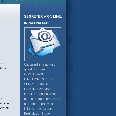
SEGRETERIA ON LINE:
INVIA UNA MAIL
 di
Clicca sull'immagine di
ato
?
questo box per
CONTATTARE
DIRETTAMENTE LA
SEGRETERIA DI
FISIATRIA VIA MAIL
tramite l'apposito format
ano
per chiedere informazioni
iene e
o prenotare una visita
cia di
fisiatrica privata con il
Prof. Massimiliano