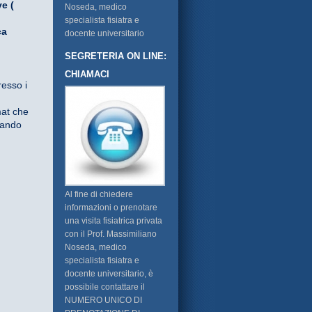
ve (
Noseda, medico
specialista fisiatra e
ca
docente universitario
SEGRETERIA ON LINE:
CHIAMACI
resso i
at che
cando
Al fine di chiedere
informazioni o prenotare
una visita fisiatrica privata
con il Prof. Massimiliano
Noseda, medico
specialista fisiatra e
docente universitario, è
possibile contattare il
NUMERO UNICO DI