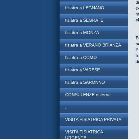
d
fisiatra a LEGNANO
c
m
c
fisiatra a SEGRATE
fisiatra a MONZA
P
n
fisiatra a VERANO BRIANZA
P
t
fisiatra a COMO
d
fisiatra a VARESE
fisiatra a SARONNO
CONSULENZE esterne
.
VISITA FISIATRICA PRIVATA
VISITA FISIATRICA
URGENTE