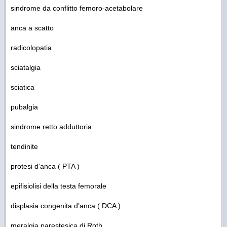
sindrome da conflitto femoro-acetabolare
anca a scatto
radicolopatia
sciatalgia
sciatica
pubalgia
sindrome retto adduttoria
tendinite
protesi d’anca ( PTA )
epifisiolisi della testa femorale
displasia congenita d’anca ( DCA )
meralgia parestesica di Roth